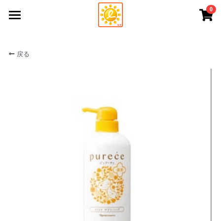
0
×
ストアカテゴリー
トップ
戻る
すべてのカテゴリー
商品
当協会について
すべてのカテゴリー
ウィッグ＆関連商品
アピアランスケアメニュー
ナリス化粧品 推奨商品
ショップ
頭皮ケア ヘアブラシ
アピケア相談員等養成講座について
アピケアパワーベレー帽
講演依頼
バンダナ帽（ケア帽子）
医療関係者・企業さまへ
水性ネイル
全国のアピアランスケアサポーター