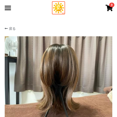
0
×
ストアカテゴリー
トップ
戻る
すべてのカテゴリー
商品
当協会について
すべてのカテゴリー
ウィッグ＆関連商品
アピアランスケアメニュー
ナリス化粧品 推奨商品
ショップ
頭皮ケア ヘアブラシ
アピケア相談員等養成講座について
アピケアパワーベレー帽
講演依頼
バンダナ帽（ケア帽子）
医療関係者・企業さまへ
水性ネイル
全国のアピアランスケアサポーター